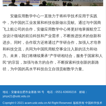
安徽应用数学中心一直致力于将科学技术应用于实践
中，为中国的工业发展和科技创新做出贡献。通过与中国商
飞上航公司的合作，安徽应用数学中心将更好地掌握航空工
业设计领域的前沿科技和产业需求，不断推进技术的创新和
进步。同时，合作双方还将通过产学研合作，加强人才培养
和科技交流，共同为中国民用航空事业注入新的活力和动
力。未来，我们将继续秉承“产学研相结合，服务于国家和人
民”的宗旨，加强与各方的合作，不断探索科技创新的新路
径，为中国的高水平科技自立自强贡献数学力量。
地址：安徽省合肥市金寨路 96 号 电话：0551-63600216 邮箱：
yinyx21@ustc.edu.cn
Copright © 2021 acam.ustc.edu.cn All Right Reserved. 版权所有 中国科学技术