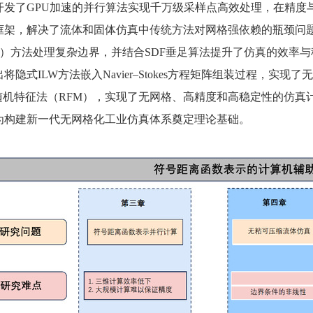
开发了GPU加速的并行算法实现千万级采样点高效处理，在精度
架，解决了流体和固体仿真中传统方法对网格强依赖的瓶颈问题：在无粘
f（ILW）方法处理复杂边界，并结合SDF垂足算法提升了仿真的
将隐式ILW方法嵌入Navier–Stokes方程矩阵组装过程，
随机特征法（RFM），实现了无网格、高精度和高稳定性的仿真
为构建新一代无网格化工业仿真体系奠定理论基础。